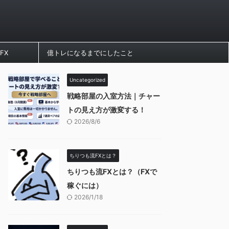
FX
億トレになるまでにしたこと
Uncategorized
戦略部屋の入室方法｜チャー
トの見え方が激変する！
2026/8/6
ちりつも流FXとは？
ちりつも流FXとは？（FXで
稼ぐには）
2026/1/18