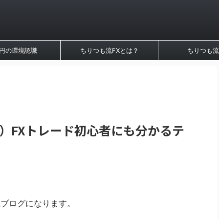
円の環境認識
ちりつも流FXとは？
ちりつも流
6日）FXトレード初心者にも分かるテ
識ブログになります。