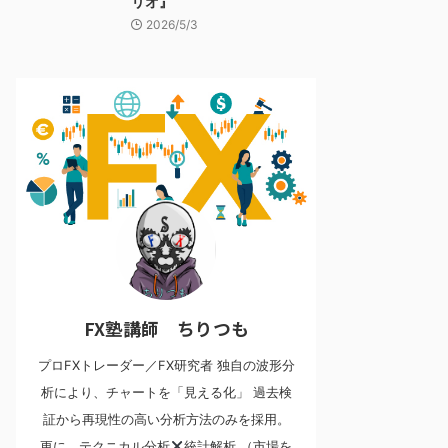
リオ』
2026/5/3
FX塾講師 ちりつも
プロFXトレーダー／FX研究者 独自の波形分
析により、チャートを「見える化」 過去検
証から再現性の高い分析方法のみを採用。
更に、テクニカル分析
統計解析 （市場を