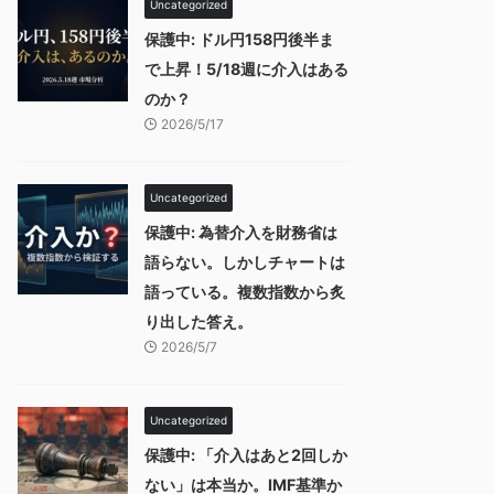
Uncategorized
保護中: ドル円158円後半ま
で上昇！5/18週に介入はある
のか？
2026/5/17
Uncategorized
保護中: 為替介入を財務省は
語らない。しかしチャートは
語っている。複数指数から炙
り出した答え。
2026/5/7
Uncategorized
保護中: 「介入はあと2回しか
ない」は本当か。IMF基準か