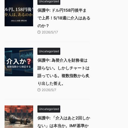
Uncategorized
保護中: ドル円158円後半ま
で上昇！5/18週に介入はある
のか？
2026/5/17
Uncategorized
保護中: 為替介入を財務省は
語らない。しかしチャートは
語っている。複数指数から炙
り出した答え。
2026/5/7
Uncategorized
保護中: 「介入はあと2回しか
ない」は本当か。IMF基準か