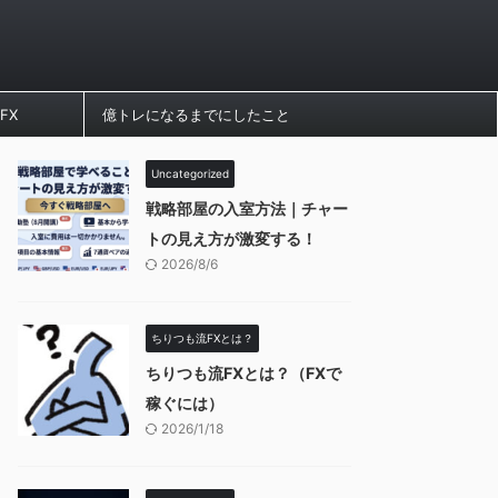
FX
億トレになるまでにしたこと
Uncategorized
戦略部屋の入室方法｜チャー
トの見え方が激変する！
2026/8/6
ちりつも流FXとは？
ちりつも流FXとは？（FXで
稼ぐには）
2026/1/18