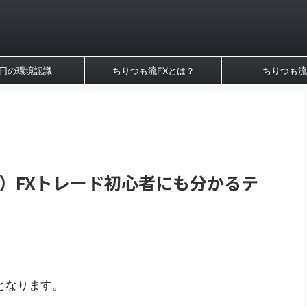
円の環境認識
ちりつも流FXとは？
ちりつも流
3日）FXトレード初心者にも分かるテ
となります。