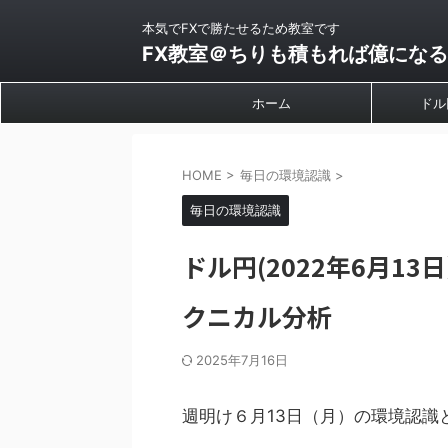
本気でFXで勝たせるため教室です
FX教室＠ちりも積もれば億になる
ホーム
ドル
HOME
>
毎日の環境認識
>
毎日の環境認識
ドル円(2022年6月1
クニカル分析
2025年7月16日
週明け６月13日（月）の環境認識