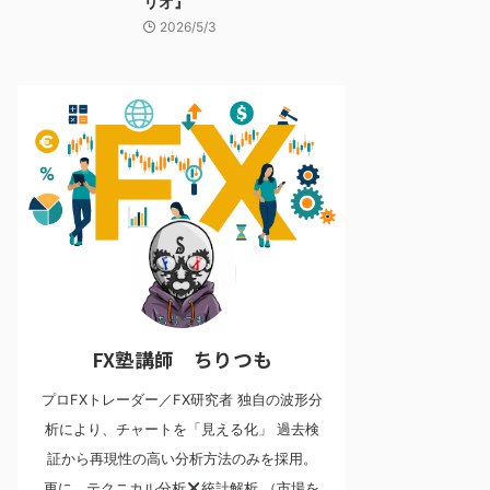
リオ』
2026/5/3
FX塾講師 ちりつも
プロFXトレーダー／FX研究者 独自の波形分
析により、チャートを「見える化」 過去検
証から再現性の高い分析方法のみを採用。
更に、テクニカル分析
統計解析 （市場を