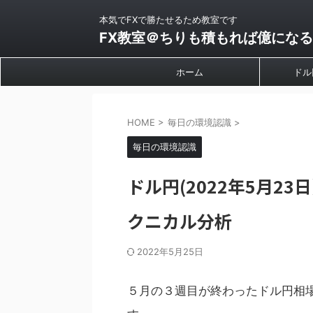
本気でFXで勝たせるため教室です
FX教室＠ちりも積もれば億になる
ホーム
ドル
HOME
>
毎日の環境認識
>
毎日の環境認識
ドル円(2022年5月2
クニカル分析
2022年5月25日
５月の３週目が終わったドル円相