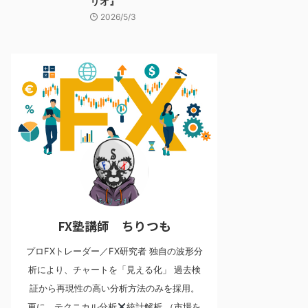
リオ』
2026/5/3
FX塾講師 ちりつも
プロFXトレーダー／FX研究者 独自の波形分
析により、チャートを「見える化」 過去検
証から再現性の高い分析方法のみを採用。
更に、テクニカル分析
統計解析 （市場を