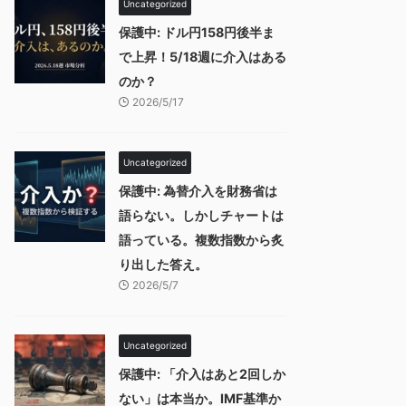
Uncategorized
保護中: ドル円158円後半ま
で上昇！5/18週に介入はある
のか？
2026/5/17
Uncategorized
保護中: 為替介入を財務省は
語らない。しかしチャートは
語っている。複数指数から炙
り出した答え。
2026/5/7
Uncategorized
保護中: 「介入はあと2回しか
ない」は本当か。IMF基準か