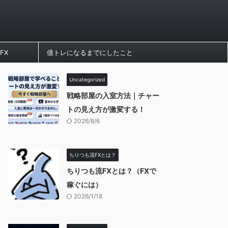
FX
億トレになるまでにしたこと
Uncategorized
戦略部屋の入室方法｜チャー
トの見え方が激変する！
2026/8/6
ちりつも流FXとは？
ちりつも流FXとは？（FXで
稼ぐには）
2026/1/18