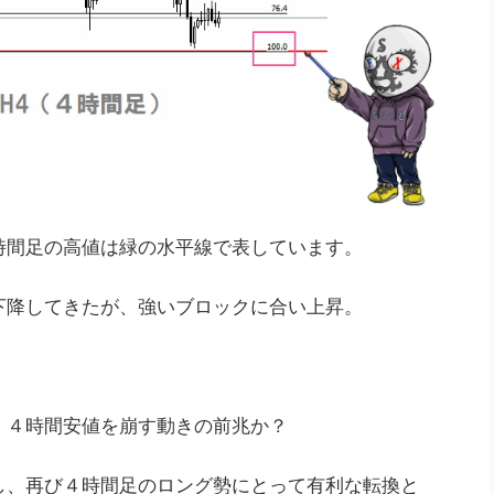
時間足の高値は緑の水平線で表しています。
下降してきたが、強いブロックに合い上昇。
、４時間安値を崩す動きの前兆か？
し、再び４時間足のロング勢にとって有利な転換と