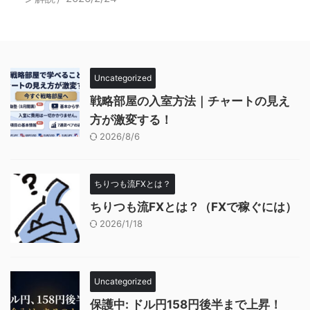
Uncategorized
戦略部屋の入室方法｜チャートの見え
方が激変する！
2026/8/6
ちりつも流FXとは？
ちりつも流FXとは？（FXで稼ぐには）
2026/1/18
Uncategorized
保護中: ドル円158円後半まで上昇！