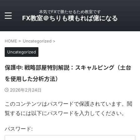
本気でFXで勝たせるため教室です
FX教室＠ちりも積もれば億になる
HOME
>
Uncategorized
>
Uncategorized
保護中: 戦略部屋特別解説：スキャルピング（土台
を使用した分析方法）
2026年2月24日
このコンテンツはパスワードで保護されています。閲
覧するには以下にパスワードを入力してください。
パスワード: