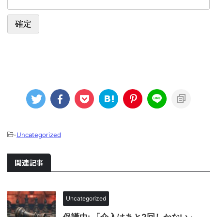
-
Uncategorized
関連記事
Uncategorized